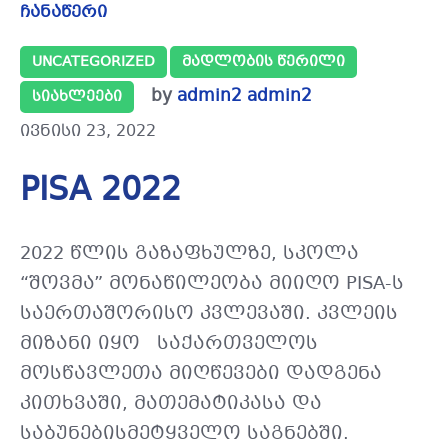
ჩანაწერი
UNCATEGORIZED
ᲛᲐᲓᲚᲝᲑᲘᲡ ᲬᲔᲠᲘᲚᲘ
by
admin2 admin2
ᲡᲘᲐᲮᲚᲔᲔᲑᲘ
ივნისი 23, 2022
PISA 2022
2022 წლის გაზაფხულზე, სკოლა
“შოვმა” მონაწილეობა მიიღო PISA-ს
საერთაშორისო კვლევაში. კვლეის
მიზანი იყო საქართველოს
მოსწავლეთა მიღწევები დადგენა
კითხვაში, მათემატიკასა და
საბუნებისმეტყველო საგნებში.