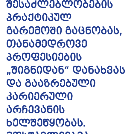
შესაძლებლობების
პრაქტიკულ
გარემოში გაცნობას,
თანამედროვე
პროფესიების
„შიგნიდან“ დანახვას
და გააზრებული
კარიერული
არჩევანის
ხელშეწყობას.