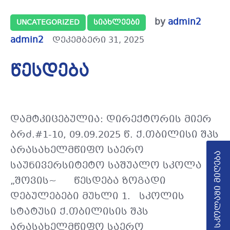
by
admin2
UNCATEGORIZED
ᲡᲘᲐᲮᲚᲔᲔᲑᲘ
admin2
დეკემბერი 31, 2025
წესდება
დამტკიცებულია: დირექტორის მიერ
ბრძ.#1-10, 09.09.2025 წ. ქ.თბილისი შპს
არასახელმწიფო საერო
სკოლაში მიღება
საუნივერსიტეტო საშუალო სკოლა
„შოვის~ წესდება ზოგადი
დებულებები მუხლი 1. სკოლის
სტატუსი ქ.თბილისის შპს
არასახელმწიფო საერო