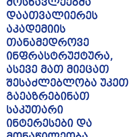
მოსწავლეებმა
დაათვალიერეს
აკადემიის
თანამედროვე
ინფრასტრუქტურა,
ასევე მათ მიეცათ
შესაძლებლობა უკეთ
გაეაზრებინათ
საკუთარი
ინტერესები და