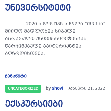
უნივერსიტეტი
2020 წელს შპს სკოლა “შოვმა”
მიიღო მადლობის სიგელი
აგრარული უნივერსიტეტისგან,
წარჩინებული აბიტურიენტის
აღზრდისთვის.
ჩანაწერი
by
shovi
იანვარი 21, 2022
UNCATEGORIZED
ექსკურსიები