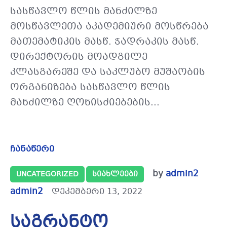
სასწავლო წლის მანძილზე
მოსწავლეთა აკადემიური მოსწრება
მათემატიკის მასწ. ჭადრაკის მასწ.
დირექტორის მოადგილე
კლასგარეშე და საკლუბო მუშაობის
ორგანიზება სასწავლო წლის
მანძილზე ღონისძიებების...
ჩანაწერი
by
admin2
UNCATEGORIZED
ᲡᲘᲐᲮᲚᲔᲔᲑᲘ
admin2
დეკემბერი 13, 2022
საგრანტო