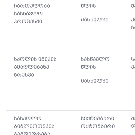
ჩართულობა
წლის
შ
სასწავლო
მანძილზე
კ
პროცესში
ჩ
სკოლის იმიჯის
სასწავლო
ს
ამაღლებაზე
წლის
ვ
ზრუნვა
მანძილზე
სასკოლო
სექტემბერი-
შ
ბიბლიოთეკის
ოქტომბერი
დ
გამდიდრება