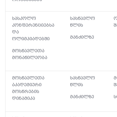
სასკოლო
სასწავლო
ო
კონფერენციებსა
წლის
შ
და
მანძილზე
ოლიმპიადებში
მოსწავლეთა
მონაწილეობა
მოსწავლეთა
სასწავლო
მ
აკადემიური
წლის
შ
მოსწრების
მანძილზე
ს
დინამიკა