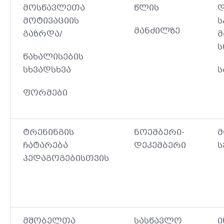
მოსწავლეთა
წლის
დ
მოტივაციის
ს
მანძილზე
გაზრდა/
მ
ს
წახალისების
სხვადსხვა
ს
ფორმები
ტრენინგის
ნოემბერი-
მ
ჩატარება
დეკემბერი
ს
პედაგოგებისთვის
მშობელთა
სასწავლო
ი