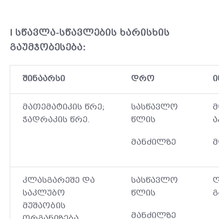
I
სწავლა-სწავლების ხარისხის
გაუმჯობესება:
შინაარსი
დრო
ი
მათემატიკის წრე;
სასწავლო
მ
ჭადრაკის წრე.
წლის
ა
მანძილზე
მ
კლასგარეშე და
სასწავლო
ღ
საკლუბო
წლის
გ
მუშაობის
მანძილზე
ორგანიზება