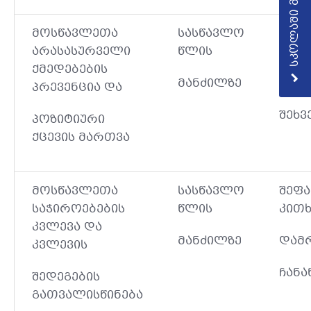
სკოლაში მიღება
მოსწავლეთა
სასწავლო
დამ
არასასურველი
წლის
ჩაბა
ქმედებების
მანძილზე
ინდ
პრევენცია და
შეხვ
პოზიტიური
ქცევის მართვა
მოსწავლეთა
სასწავლო
შეფა
საჭიროებების
წლის
კითხ
კვლევა და
მანძილზე
დამ
კვლევის
ჩანა
შედეგების
გათვალისწინება