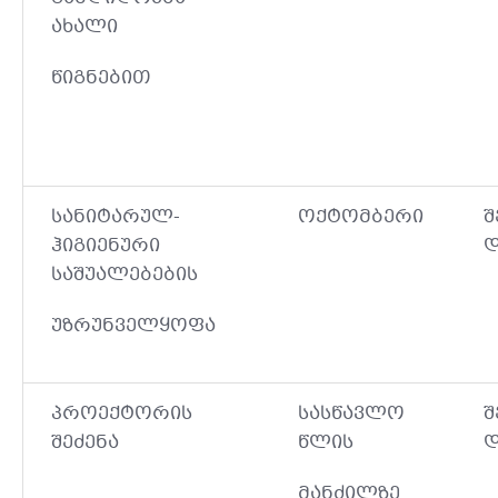
ახალი
წიგნებით
სანიტარულ-
ოქტომბერი
შ
ჰიგიენური
დ
საშუალებების
უზრუნველყოფა
პროექტორის
სასწავლო
შ
შეძენა
წლის
დ
მანძილზე