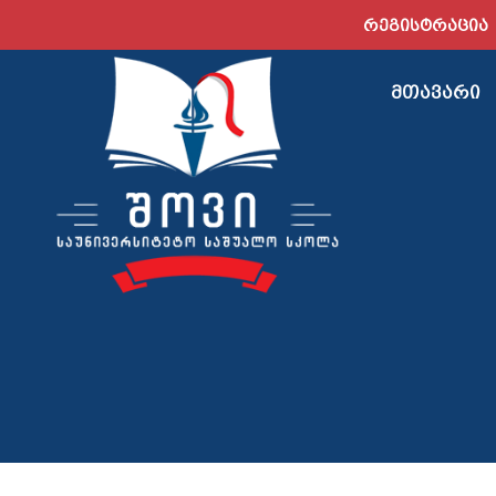
ᲠᲔᲒᲘᲡᲢᲠᲐᲪᲘᲐ
ᲛᲗᲐᲕᲐᲠᲘ