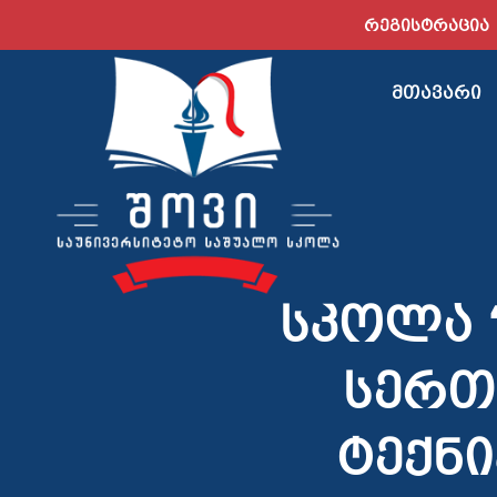
ᲠᲔᲒᲘᲡᲢᲠᲐᲪᲘᲐ
ᲛᲗᲐᲕᲐᲠᲘ
სკოლა 
სერთ
ტექნი