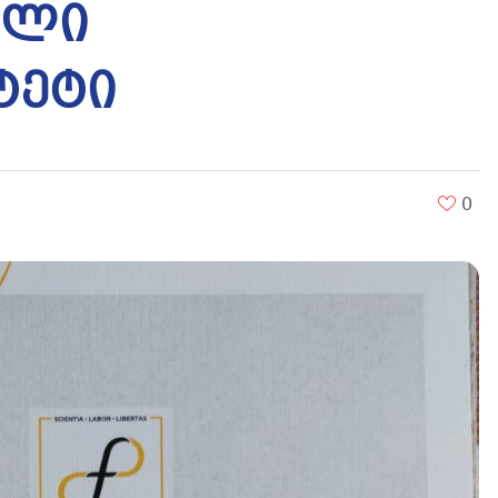
ალი
ტეტი
0