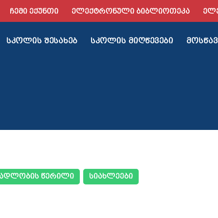
ᲩᲔᲛᲘ ᲔᲥᲣᲜᲗᲘ
ᲔᲚᲔᲥᲢᲠᲝᲜᲣᲚᲘ ᲑᲘᲑᲚᲘᲝᲗᲔᲙᲐ
ᲔᲚ
ᲡᲙᲝᲚᲘᲡ ᲨᲔᲡᲐᲮᲔᲑ
ᲡᲙᲝᲚᲘᲡ ᲛᲘᲦᲬᲔᲕᲔᲑᲘ
ᲛᲝᲡᲬᲐᲕ
ᲐᲓᲚᲝᲑᲘᲡ ᲬᲔᲠᲘᲚᲘ
ᲡᲘᲐᲮᲚᲔᲔᲑᲘ